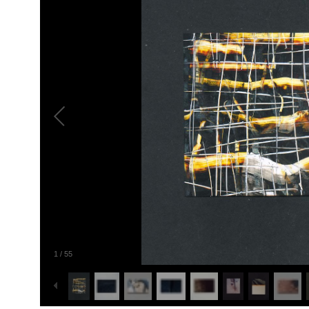
1
/
55